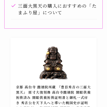
三面大黒天の購入におすすめの「た
まふり屋」について
京都 高台寺 圓徳院所蔵 『豊臣秀吉の三面大
黒天』 原寸大復刻像 高台寺圓徳院 開眼供養
祈祷済み 開眼供養祈祷証明書と御札一式付
き 秀吉公を天下人へと導いた戦国史が証明