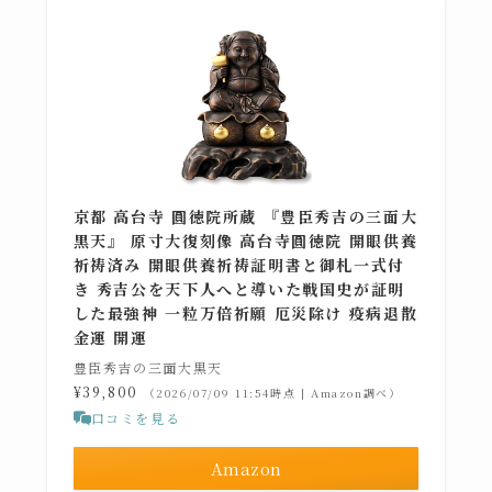
京都 高台寺 圓徳院所蔵 『豊臣秀吉の三面大
黒天』 原寸大復刻像 高台寺圓徳院 開眼供養
祈祷済み 開眼供養祈祷証明書と御札一式付
き 秀吉公を天下人へと導いた戦国史が証明
した最強神 一粒万倍祈願 厄災除け 疫病退散
金運 開運
豊臣秀吉の三面大黒天
¥39,800
（2026/07/09 11:54時点 | Amazon調べ）
口コミを見る
Amazon