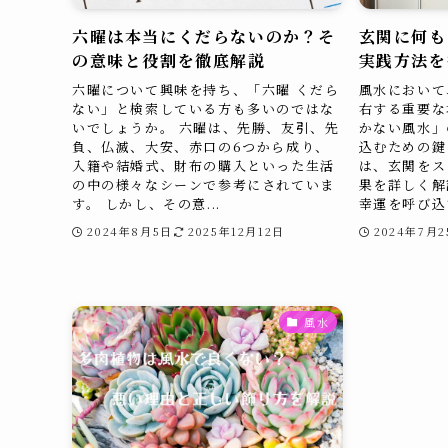
六曜は本当にくだらないのか？そ
玄関に何も
の意味と役割を徹底解説
実践方法を
六曜について興味を持ち、「六曜 くだら
風水において
ない」と検索している方も多いのではな
右する重要な
いでしょうか。 六曜は、先勝、友引、先
かない風水」
負、仏滅、大安、赤口の6つから成り、
込むための鍵
入籍や結婚式、財布の購入といった生活
は、玄関をス
の中の様々なシーンで参考にされていま
果を詳しく解
す。 しかし、その意...
幸運を呼び込む
2024年8月5日
2025年12月12日
2024年7月2
風水