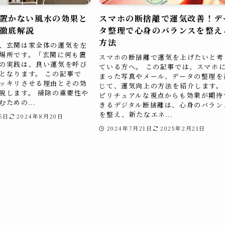
置かない風水の効果と
スマホの断捨離で運気改善！デ
徹底解説
タ整理で心身のバランスを整え
方法
、玄関は家全体の運気を左
場所です。「玄関に何も置
スマホの断捨離で運気を上げたいと考
の実践は、良い運気を呼び
ている方へ。 この記事では、スマホ
となります。 この記事で
まった写真やメール、データの整理を
ッキリさせる理由とその効
じて、運気向上の方法を紹介します。
説します。 掃除の重要性や
ピリチュアルな視点からも効果が期待
ための...
きるデジタル断捨離は、心身のバラン
を整え、新たなエネ...
5日
2024年8月20日
2024年7月21日
2025年2月21日