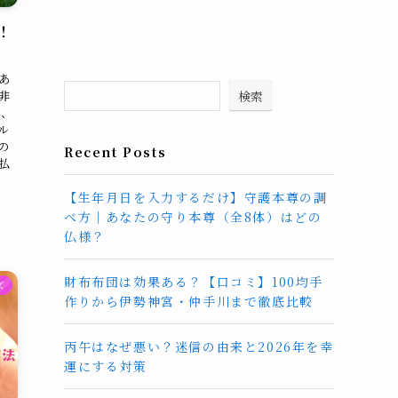
！
あ
検索
非
は、
ル
の
Recent Posts
払
【生年月日を入力するだけ】守護本尊の調
べ方｜あなたの守り本尊（全8体）はどの
仏様？
財布布団は効果ある？【口コミ】100均手
ズ
作りから伊勢神宮・仲手川まで徹底比較
丙午はなぜ悪い？迷信の由来と2026年を幸
運にする対策