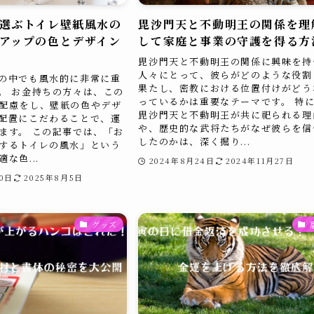
選ぶトイレ壁紙風水の
毘沙門天と不動明王の関係を理
アップの色とデザイン
して家庭と事業の守護を得る方
毘沙門天と不動明王の関係に興味を持
人々にとって、彼らがどのような役割
の中でも風水的に非常に重
果たし、密教における位置付けがどう
。 お金持ちの方々は、この
っているかは重要なテーマです。 特
配慮をし、壁紙の色やデザ
毘沙門天と不動明王が共に祀られる理
配置にこだわることで、運
や、歴史的な武将たちがなぜ彼らを信
ます。 この記事では、「お
したのかは、深く掘り...
するトイレの風水」という
な色...
2024年8月24日
2024年11月27日
30日
2025年8月5日
グッズ