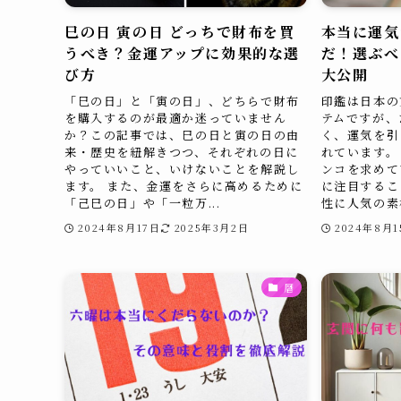
巳の日 寅の日 どっちで財布を買
本当に運気
うべき？金運アップに効果的な選
だ！選ぶべ
び方
大公開
「巳の日」と「寅の日」、どちらで財布
印鑑は日本の
を購入するのが最適か迷っていません
テムですが、
か？この記事では、巳の日と寅の日の由
く、運気を引
来・歴史を紐解きつつ、それぞれの日に
れています。
やっていいこと、いけないことを解説し
ンコを求めて
ます。 また、金運をさらに高めるために
に注目するこ
「己巳の日」や「一粒万...
性に人気の素材
2024年8月17日
2025年3月2日
2024年8月1
暦