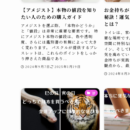
【アメジスト】本物の値段を知り
お金持ちが
たい人のための購入ガイド
秘訣！運気
とは？
アメジストを選ぶ際、「本物かどうか」
と「値段」は非常に重要な要素です。 特
トイレは、家
にアメジスト本物の値段は、色や透明
要な場所です
度、さらには鑑別書の有無によって大き
空間に特別な
く変わります。 パスクルが提供するブレ
イン、そして
スレットは、これらのポイントをしっか
気を高めてい
り押さえた商品であり...
金持ちが実践
観点から、最適
2024年9月7日
2025年1月19日
2024年8月
暦