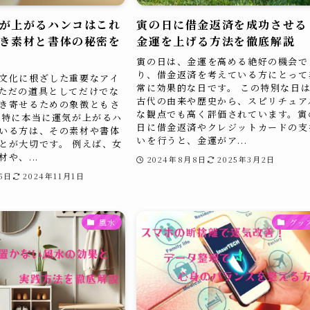
が上がるハンコはこれ
寅の日に借金返済を成功させる
き素材と書体の秘密を
金運を上げる方法を徹底解説
寅の日は、金運を高める絶好の機会で
り、借金返済を考えている方にとって
文化に根ざした重要なアイ
常に効果的な日です。 この特別な日
ただの道具としてだけでな
古代の由来や歴史から、スピリチュア
き寄せるための象徴ともさ
な観点でも高く評価されています。寅
 特に本当に運気が上がるハ
日に借金返済やクレジットカードの支
いる方は、その素材や書体
いを行うと、金運がア...
とが大切です。 例えば、女
や、...
2024年8月8日
2025年3月2日
5日
2024年11月1日
風水
グッ