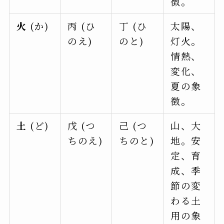
徴。
火
(か)
丙 (ひ
丁 (ひ
太陽、
のえ)
のと)
灯火。
情熱、
変化、
夏の象
徴。
土
(ど)
戊 (つ
己 (つ
山、大
ちのえ)
ちのと)
地。安
定、育
成、季
節の変
わる土
用の象