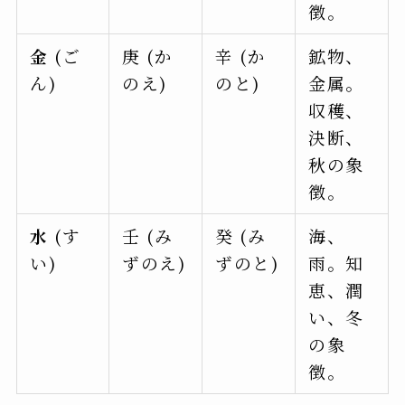
徴。
金
(ご
庚 (か
辛 (か
鉱物、
ん)
のえ)
のと)
金属。
収穫、
決断、
秋の象
徴。
水
(す
壬 (み
癸 (み
海、
い)
ずのえ)
ずのと)
雨。知
恵、潤
い、冬
の象
徴。