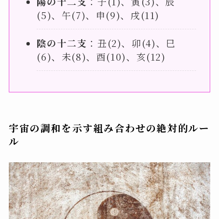
陽の十二支
：子(1)、寅(3)、辰
(5)、午(7)、申(9)、戌(11)
陰の十二支
：丑(2)、卯(4)、巳
(6)、未(8)、酉(10)、亥(12)
宇宙の調和を示す組み合わせの絶対的ルー
ル